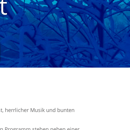
t
d
t, herrlicher Musik und bunten
hen Programm stehen neben einer