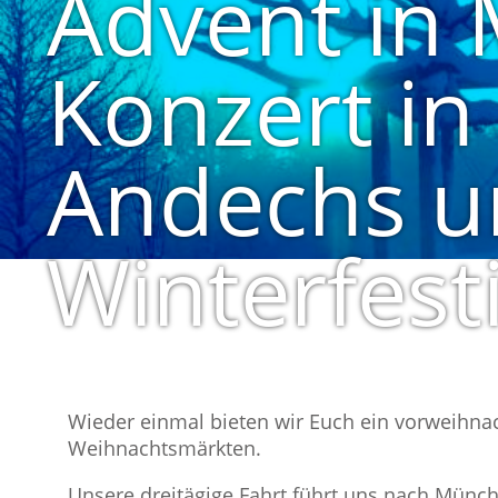
Advent in
Konzert in
Andechs u
Winterfest
Wieder einmal bieten wir Euch ein vorweihna
Weihnachtsmärkten.
Unsere dreitägige Fahrt führt uns nach Mün