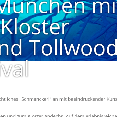
 München mi
 Kloster
nd Tollwoo
ival
chtliches „Schmanckerl“ an mit beeindruckender Kuns
chen und zum Kloster Andechs. Auf dem erlebnisreic